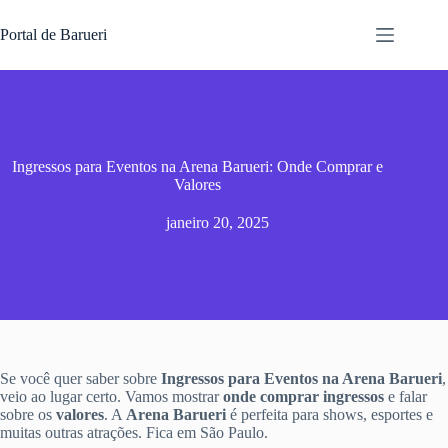
Pular
para
Portal de Barueri
o
conteúdo
Ingressos para Eventos na Arena Barueri: Onde Comprar e
Valores
janeiro 20, 2025
Se você quer saber sobre
Ingressos para Eventos na Arena Barueri
,
veio ao lugar certo. Vamos mostrar
onde comprar ingressos
e falar
sobre os
valores
. A
Arena Barueri
é perfeita para shows, esportes e
muitas outras atrações. Fica em São Paulo.